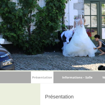
Présentation
Informations – Salle
W
Capacité
Présentation
Prix de location