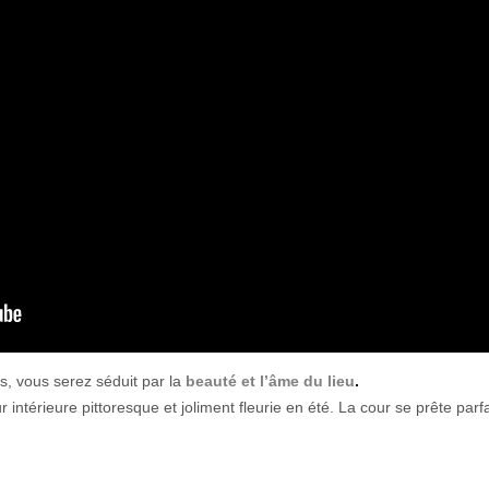
, vous serez séduit par la
beauté et
l’âme
du lieu
.
 intérieure pittoresque et joliment fleurie en été. La cour se prête par