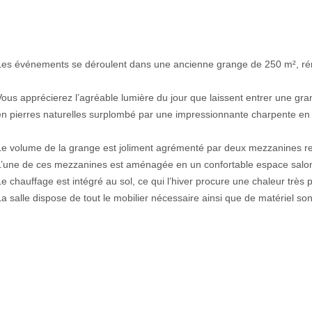
Les événements se déroulent dans une ancienne grange de 250 m², ré
Vous apprécierez l’agréable lumière du jour que laissent entrer une gra
en pierres naturelles surplombé par une impressionnante charpente en 
Le volume de la grange est joliment agrémenté par deux mezzanines reli
L’une de ces mezzanines est aménagée en un confortable espace salo
Le chauffage est intégré au sol, ce qui l’hiver procure une chaleur très p
La salle dispose de tout le mobilier nécessaire ainsi que de matériel son