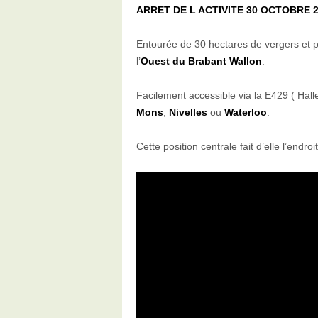
ARRET DE L ACTIVITE 30 OCTOBRE 
Service traiteur
Entourée de 30 hectares de vergers et p
DJ – Son et lumière
l’
Ouest du Brabant Wallon
.
Facilement accessible via la E429 ( Hall
Plans de salles
Mons
,
Nivelles
ou
Waterloo
.
Photos
Cette position centrale fait d’elle l’endroi