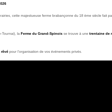
2026
rairies, cette majestueuse ferme brabançonne du 18 ème siècle fait par
e-Tournai), la
Ferme du Grand-Spinois
se trouve à une
trentaine de
Photos Extérieures
t
rêvé
pour l’organisation de vos événements privés.
Photos de salle