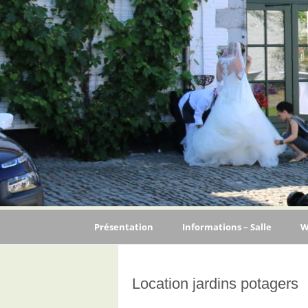
Présentation
Informations – Salle
W
Capacité
Location jardins potagers
Prix de location