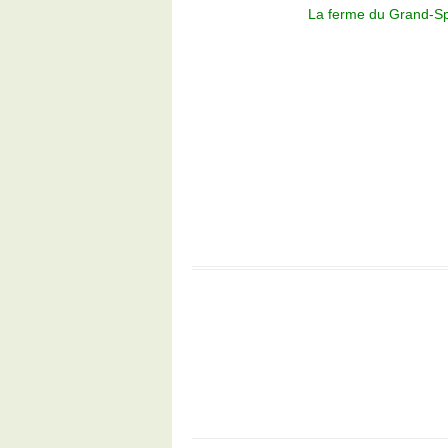
La ferme du Grand-Sp
Service traiteur
DJ – Son et lumière
Plans de salles
Photos